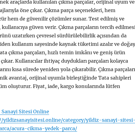
inek araçlarda kullanılan çıkma parçalar, orijinal uyum ve
larıyla öne çıkar. Çıkma parça seçenekleri, hem
rür hem de güvenilir çözümler sunar. Test edilmiş ve
 kullanıcıya güven verir. Çıkma parçaların tercih edilmesi
rünü uzatırken çevresel sürdürülebilirlik açısından da
niden kullanım sayesinde kaynak tüketimi azalır ve doğa
Tata çıkma parçaları, hızlı temin imkânı ve geniş ürün
çıkar. Kullanıcılar ihtiyaç duydukları parçaları kolayca
larını kısa sürede yeniden yola çıkarabilir. Çıkma parçalar
ik avantaj, orijinal uyumla birleştiğinde Tata sahipleri
züm oluşturur. Fiyat, iade, kargo konularında lütfen
z Sanayi Sitesi Online
//yildizsanayisitesi.online/category/yildiz-sanayi-sitesi
arca/acura-cikma-yedek-parca/