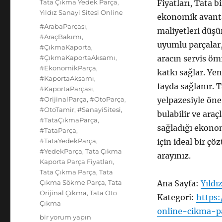
Kategoriler
Tata Çıkma Yedek Parça
,
Fiyatları, Tata b
Yıldız Sanayi Sitesi Online
ekonomik avantaj
Etiketler
#ArabaParçası
,
maliyetleri düşü
#AraçBakımı
,
uyumlu parçalar,
#ÇıkmaKaporta
,
#ÇıkmaKaportaAksamı
,
aracın servis öm
#EkonomikParça
,
katkı sağlar. Ye
#KaportaAksamı
,
fayda sağlanır. 
#KaportaParçası
,
#OrijinalParça
,
#OtoParça
,
yelpazesiyle öne 
#OtoTamir
,
#SanayiSitesi
,
bulabilir ve araç
#TataÇıkmaParça
,
sağladığı ekonom
#TataParça
,
#TataYedekParça
,
için ideal bir çö
#YedekParça
,
Tata Çıkma
arayınız.
Kaporta Parça Fiyatları
,
Tata Çıkma Parça
,
Tata
Çıkma Sökme Parça
,
Tata
Ana Sayfa:
Yıldı
Orijinal Çıkma
,
Tata Oto
Kategori:
https:
Çıkma
online-cikma-p
Tata
bir yorum yapın