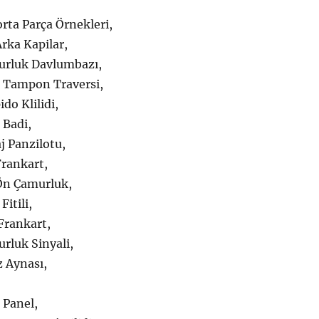
rta Parça Örnekleri,
rka Kapilar,
urluk Davlumbazı,
 Tampon Traversi,
do Klilidi,
 Badi,
j Panzilotu,
Frankart,
Ön Çamurluk,
itili,
Frankart,
rluk Sinyali,
z Aynası,
 Panel,