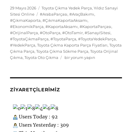
e
o
l
s
re
s
bl
g
e
d
n
e
a
Yayın
Kategoriler
29 Mayıs 2026
Toyota Çıkma Yedek Parça
,
Yıldız Sanayi
tarihi
b
d
Etiketler
k
st
A
r
er
d
Sitesi Online
#ArabaParçası
,
#AraçBakımı
,
di
o
g
re
#ÇıkmaKaporta
,
#ÇıkmaKaportaAksamı
,
o
o
y
p
I
t
kl
r
#EkonomikParça
,
#KaportaAksamı
,
#KaportaParçası
,
#OrijinalParça
o
n
,
#OtoParça
,
#OtoTamir
p
,
#SanayiSitesi
,
n
a
a
#ToyotaÇıkmaParça
,
#ToyotaParça
,
#ToyotaYedekParça
,
k
ss
m
#YedekParça
,
Toyota Çıkma Kaporta Parça Fiyatları
,
Toyota
Çıkma Parça
,
Toyota Çıkma Sökme Parça
,
Toyota Orijinal
ni
Toyota
Çıkma
,
Toyota Oto Çıkma
bir yorum yapın
ki
Çıkma
Yedek
Parça
Kaporta
için
ZIYARETÇILERIMIZ
Users Today : 92
Users Yesterday : 309