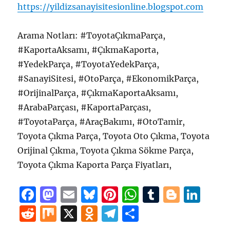
https://yildizsanayisitesionline.blogspot.com
Arama Notları: #ToyotaÇıkmaParça,
#KaportaAksamı, #ÇıkmaKaporta,
#YedekParça, #ToyotaYedekParça,
#SanayiSitesi, #OtoParça, #EkonomikParça,
#OrijinalParça, #ÇıkmaKaportaAksamı,
#ArabaParçası, #KaportaParçası,
#ToyotaParça, #AraçBakımı, #OtoTamir,
Toyota Çıkma Parça, Toyota Oto Çıkma, Toyota
Orijinal Çıkma, Toyota Çıkma Sökme Parça,
Toyota Çıkma Kaporta Parça Fiyatları,
F
M
E
B
Pi
W
T
B
Li
a
a
m
lu
n
h
u
lo
n
R
M
X
O
T
S
c
st
ai
e
te
at
m
g
k
e
ix
d
el
h