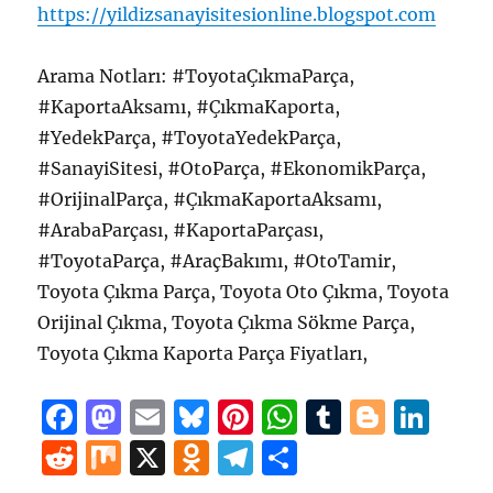
https://yildizsanayisitesionline.blogspot.com
Arama Notları: #ToyotaÇıkmaParça,
#KaportaAksamı, #ÇıkmaKaporta,
#YedekParça, #ToyotaYedekParça,
#SanayiSitesi, #OtoParça, #EkonomikParça,
#OrijinalParça, #ÇıkmaKaportaAksamı,
#ArabaParçası, #KaportaParçası,
#ToyotaParça, #AraçBakımı, #OtoTamir,
Toyota Çıkma Parça, Toyota Oto Çıkma, Toyota
Orijinal Çıkma, Toyota Çıkma Sökme Parça,
Toyota Çıkma Kaporta Parça Fiyatları,
F
M
E
B
Pi
W
T
B
Li
a
a
m
lu
n
h
u
lo
n
R
M
X
O
T
S
c
st
ai
e
te
at
m
g
k
e
ix
d
el
h