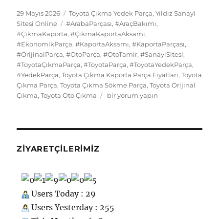
e
o
l
s
re
s
bl
g
e
d
n
e
a
Yayın
Kategoriler
29 Mayıs 2026
Toyota Çıkma Yedek Parça
,
Yıldız Sanayi
tarihi
b
d
Etiketler
k
st
A
r
er
d
Sitesi Online
#ArabaParçası
,
#AraçBakımı
,
di
o
g
re
#ÇıkmaKaporta
,
#ÇıkmaKaportaAksamı
,
o
o
y
p
I
t
kl
r
#EkonomikParça
,
#KaportaAksamı
,
#KaportaParçası
,
#OrijinalParça
o
n
,
#OtoParça
,
#OtoTamir
p
,
#SanayiSitesi
,
n
a
a
#ToyotaÇıkmaParça
,
#ToyotaParça
,
#ToyotaYedekParça
,
k
ss
m
#YedekParça
,
Toyota Çıkma Kaporta Parça Fiyatları
,
Toyota
Çıkma Parça
,
Toyota Çıkma Sökme Parça
,
Toyota Orijinal
ni
Toyota
Çıkma
,
Toyota Oto Çıkma
bir yorum yapın
ki
Çıkma
Yedek
Parça
Kaporta
için
ZIYARETÇILERIMIZ
Users Today : 29
Users Yesterday : 255