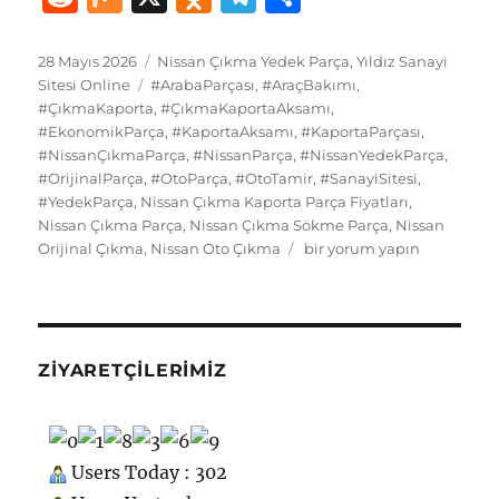
c
st
ai
e
te
at
m
g
k
e
ix
d
el
h
e
o
l
s
re
s
bl
g
e
d
n
e
a
Yayın
Kategoriler
28 Mayıs 2026
Nissan Çıkma Yedek Parça
,
Yıldız Sanayi
tarihi
b
d
Etiketler
k
st
A
r
er
d
Sitesi Online
#ArabaParçası
,
#AraçBakımı
,
di
o
g
re
#ÇıkmaKaporta
,
#ÇıkmaKaportaAksamı
,
o
o
y
p
I
t
kl
r
#EkonomikParça
,
#KaportaAksamı
,
#KaportaParçası
,
#NissanÇıkmaParça
o
n
,
#NissanParça
,
#NissanYedekParça
p
n
,
a
a
#OrijinalParça
,
#OtoParça
,
#OtoTamir
,
#SanayiSitesi
,
k
ss
m
#YedekParça
,
Nissan Çıkma Kaporta Parça Fiyatları
,
Nissan Çıkma Parça
,
Nissan Çıkma Sökme Parça
,
Nissan
ni
Nissan
Orijinal Çıkma
,
Nissan Oto Çıkma
bir yorum yapın
ki
Çıkma
Yedek
Parça
Kaporta
için
ZIYARETÇILERIMIZ
Users Today : 302