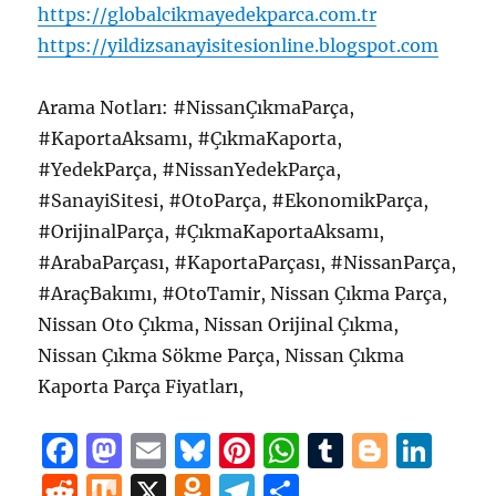
https://globalcikmayedekparca.com.tr
https://yildizsanayisitesionline.blogspot.com
Arama Notları: #NissanÇıkmaParça,
#KaportaAksamı, #ÇıkmaKaporta,
#YedekParça, #NissanYedekParça,
#SanayiSitesi, #OtoParça, #EkonomikParça,
#OrijinalParça, #ÇıkmaKaportaAksamı,
#ArabaParçası, #KaportaParçası, #NissanParça,
#AraçBakımı, #OtoTamir, Nissan Çıkma Parça,
Nissan Oto Çıkma, Nissan Orijinal Çıkma,
Nissan Çıkma Sökme Parça, Nissan Çıkma
Kaporta Parça Fiyatları,
F
M
E
B
Pi
W
T
B
Li
a
a
m
lu
n
h
u
lo
n
R
M
X
O
T
S