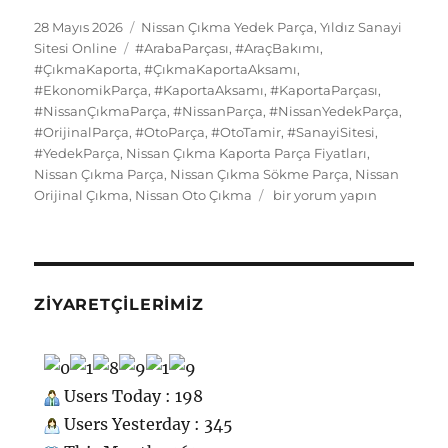
e
o
l
s
re
s
bl
g
e
d
n
e
a
Yayın
Kategoriler
28 Mayıs 2026
Nissan Çıkma Yedek Parça
,
Yıldız Sanayi
tarihi
b
d
Etiketler
k
st
A
r
er
d
Sitesi Online
#ArabaParçası
,
#AraçBakımı
,
di
o
g
re
#ÇıkmaKaporta
,
#ÇıkmaKaportaAksamı
,
o
o
y
p
I
t
kl
r
#EkonomikParça
,
#KaportaAksamı
,
#KaportaParçası
,
#NissanÇıkmaParça
o
n
,
#NissanParça
,
#NissanYedekParça
p
n
,
a
a
#OrijinalParça
,
#OtoParça
,
#OtoTamir
,
#SanayiSitesi
,
k
ss
m
#YedekParça
,
Nissan Çıkma Kaporta Parça Fiyatları
,
Nissan Çıkma Parça
,
Nissan Çıkma Sökme Parça
,
Nissan
ni
Nissan
Orijinal Çıkma
,
Nissan Oto Çıkma
bir yorum yapın
ki
Çıkma
Yedek
Parça
Kaporta
için
ZIYARETÇILERIMIZ
Users Today : 198
Users Yesterday : 345