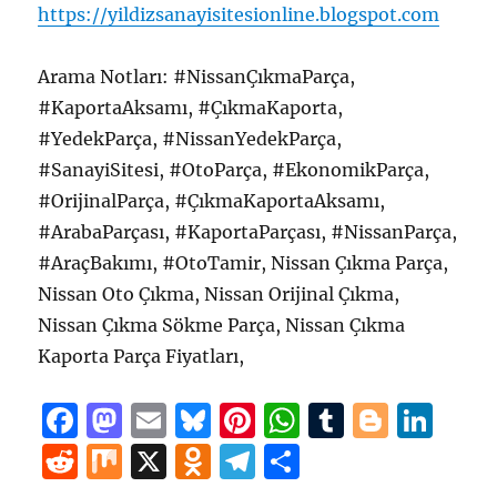
https://yildizsanayisitesionline.blogspot.com
Arama Notları: #NissanÇıkmaParça,
#KaportaAksamı, #ÇıkmaKaporta,
#YedekParça, #NissanYedekParça,
#SanayiSitesi, #OtoParça, #EkonomikParça,
#OrijinalParça, #ÇıkmaKaportaAksamı,
#ArabaParçası, #KaportaParçası, #NissanParça,
#AraçBakımı, #OtoTamir, Nissan Çıkma Parça,
Nissan Oto Çıkma, Nissan Orijinal Çıkma,
Nissan Çıkma Sökme Parça, Nissan Çıkma
Kaporta Parça Fiyatları,
F
M
E
B
Pi
W
T
B
Li
a
a
m
lu
n
h
u
lo
n
R
M
X
O
T
S
c
st
ai
e
te
at
m
g
k
e
ix
d
el
h