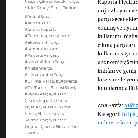
Kategoriler
Nissan Çıkma Yedek Parça
,
Kaporta Fiyatlar
Yıldız Sanayi Sitesi Online
orijinal uyum ve
Etiketler
#ArabaParçası
,
parça seçenekle
#AraçBakımı
,
edilmiş ve uyuml
#ÇıkmaKaporta
,
#ÇıkmaKaportaAksamı
,
kullanımı, maliy
#EkonomikParça
,
çıkma parçaları,
#KaportaAksamı
,
kullanım sayesin
#KaportaParçası
,
#NissanÇıkmaParça
,
ekonomik çözüm 
#NissanParça
,
imkânı ve geniş 
#NissanYedekParça
,
kısa sürede yeni
#OrijinalParça
,
#OtoParça
,
#OtoTamir
,
#SanayiSitesi
,
konularında lütf
#YedekParça
,
Nissan
Çıkma Kaporta Parça
Ana Sayfa:
Yıldı
Fiyatları
,
Nissan Çıkma
Parça
,
Nissan Çıkma
Kategori:
https:
Sökme Parça
,
Nissan
online-cikma-p
Orijinal Çıkma
,
Nissan Oto
Çıkma