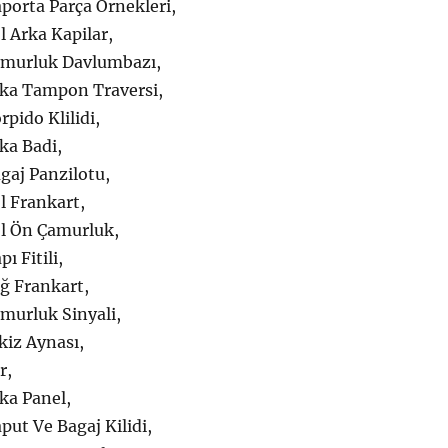
porta Parça Örnekleri,
 Arka Kapilar,
amurluk Davlumbazı,
ka Tampon Traversi,
pido Klilidi,
ka Badi,
gaj Panzilotu,
l Frankart,
l Ön Çamurluk,
ı Fitili,
ğ Frankart,
murluk Sinyali,
kiz Aynası,
r,
ka Panel,
ut Ve Bagaj Kilidi,