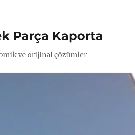
k Parça Kaporta
omik ve orijinal çözümler