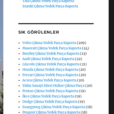
Tata Çıkma Yedek Parça Kaporta
Suzuki Çıkma Yedek Parça Kaporta
SIK GÖRÜLENLER
Volvo Çıkma Yedek Parça Kaporta
(209)
Maserati Çıkma Yedek Parça Kaporta
(24)
Bentley Çıkma Yedek Parça Kaporta
(23)
Audi Çıkma Yedek Parça Kaporta
(22)
Lincoln Çıkma Yedek Parça Kaporta
(21)
Honda Çıkma Yedek Parça Kaporta
(20)
Ferrari Çıkma Yedek Parça Kaporta
(20)
Acura Çıkma Yedek Parça Kaporta
(20)
Yıldız Sanayi Sitesi Online Çıkma Parça
(20)
Proton Çıkma Yedek Parça Kaporta
(19)
İkco Çıkma Yedek Parça Kaporta
(19)
Dodge Çıkma Yedek Parça Kaporta
(19)
Ssangyong Çıkma Yedek Parça Kaporta
(18)
Peugeot Çıkma Yedek Parça Kaporta
(18)