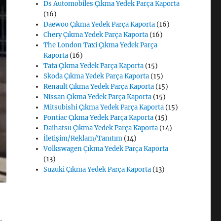
Ds Automobiles Çıkma Yedek Parça Kaporta
(16)
Daewoo Çıkma Yedek Parça Kaporta
(16)
Chery Çıkma Yedek Parça Kaporta
(16)
The London Taxi Çıkma Yedek Parça
Kaporta
(16)
Tata Çıkma Yedek Parça Kaporta
(15)
Skoda Çıkma Yedek Parça Kaporta
(15)
Renault Çıkma Yedek Parça Kaporta
(15)
Nissan Çıkma Yedek Parça Kaporta
(15)
Mitsubishi Çıkma Yedek Parça Kaporta
(15)
Pontiac Çıkma Yedek Parça Kaporta
(15)
Daihatsu Çıkma Yedek Parça Kaporta
(14)
İletişim/Reklam/Tanıtım
(14)
Volkswagen Çıkma Yedek Parça Kaporta
(13)
Suzuki Çıkma Yedek Parça Kaporta
(13)