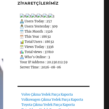
ZIYARETÇILERIMIZ
Users Today : 257
Users Yesterday : 309
This Month : 1326
This Year : 18632
Total Users : 18632
Views Today : 3336
Total views : 37810
Who's Online : 3
Your IP Address : 20.230.112.59
Server Time : 2026-08-06
Volvo Çıkma Yedek Parça Kaporta
Volkswagen Çıkma Yedek Parça Kaporta
Toyota Çıkma Yedek Parça Kaporta