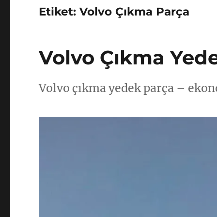
Etiket:
Volvo Çıkma Parça
Volvo Çıkma Yede
Volvo çıkma yedek parça – ekon