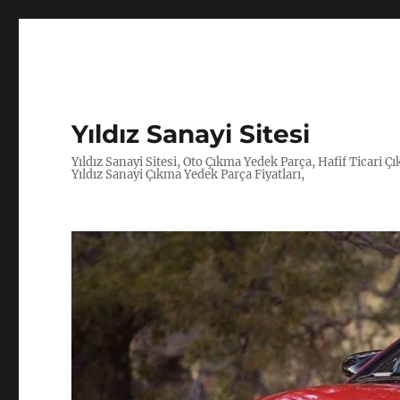
Yıldız Sanayi Sitesi
Yıldız Sanayi Sitesi, Oto Çıkma Yedek Parça, Hafif Ticari 
Yıldız Sanayi Çıkma Yedek Parça Fiyatları,