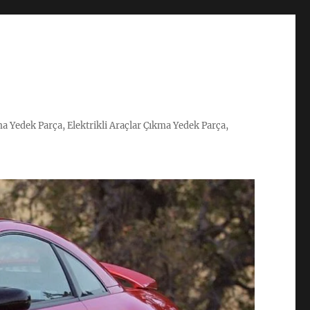
ma Yedek Parça, Elektrikli Araçlar Çıkma Yedek Parça,