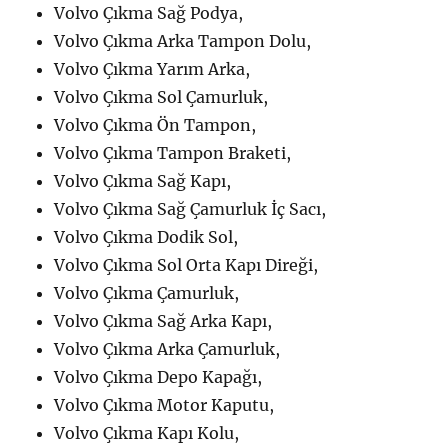
Volvo Çıkma Sağ Podya,
Volvo Çıkma Arka Tampon Dolu,
Volvo Çıkma Yarım Arka,
Volvo Çıkma Sol Çamurluk,
Volvo Çıkma Ön Tampon,
Volvo Çıkma Tampon Braketi,
Volvo Çıkma Sağ Kapı,
Volvo Çıkma Sağ Çamurluk İç Sacı,
Volvo Çıkma Dodik Sol,
Volvo Çıkma Sol Orta Kapı Direği,
Volvo Çıkma Çamurluk,
Volvo Çıkma Sağ Arka Kapı,
Volvo Çıkma Arka Çamurluk,
Volvo Çıkma Depo Kapağı,
Volvo Çıkma Motor Kaputu,
Volvo Çıkma Kapı Kolu,