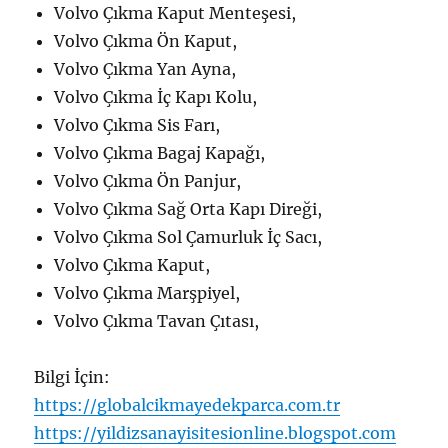
Volvo Çıkma Kaput Menteşesi,
Volvo Çıkma Ön Kaput,
Volvo Çıkma Yan Ayna,
Volvo Çıkma İç Kapı Kolu,
Volvo Çıkma Sis Farı,
Volvo Çıkma Bagaj Kapağı,
Volvo Çıkma Ön Panjur,
Volvo Çıkma Sağ Orta Kapı Direği,
Volvo Çıkma Sol Çamurluk İç Sacı,
Volvo Çıkma Kaput,
Volvo Çıkma Marşpiyel,
Volvo Çıkma Tavan Çıtası,
Bilgi İçin:
https://globalcikmayedekparca.com.tr
https://yildizsanayisitesionline.blogspot.com