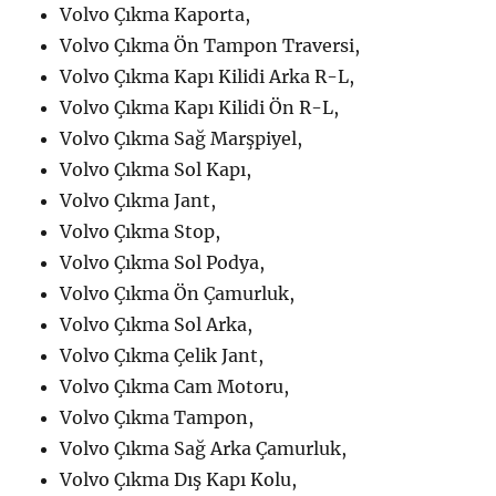
Volvo Çıkma Kaporta,
Volvo Çıkma Ön Tampon Traversi,
Volvo Çıkma Kapı Kilidi Arka R-L,
Volvo Çıkma Kapı Kilidi Ön R-L,
Volvo Çıkma Sağ Marşpiyel,
Volvo Çıkma Sol Kapı,
Volvo Çıkma Jant,
Volvo Çıkma Stop,
Volvo Çıkma Sol Podya,
Volvo Çıkma Ön Çamurluk,
Volvo Çıkma Sol Arka,
Volvo Çıkma Çelik Jant,
Volvo Çıkma Cam Motoru,
Volvo Çıkma Tampon,
Volvo Çıkma Sağ Arka Çamurluk,
Volvo Çıkma Dış Kapı Kolu,