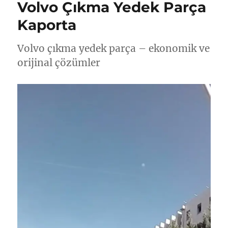
Volvo Çıkma Yedek Parça
Kaporta
Volvo çıkma yedek parça – ekonomik ve
orijinal çözümler