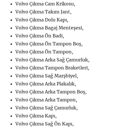
Volvo Çıkma Cam Krikosu,
Volvo Çıkma Takım Jant,
Volvo Çıkma Dolu Kapı,
Volvo Çıkma Bagaj Menteşesi,
Volvo Çıkma Ön Badi,
Volvo Çıkma Ön Tampon Boş,
Volvo Çıkma Ön Tampon,
Volvo Çıkma Arka Sağ Çamurluk,
Volvo Çıkma Tampon Braketleri,
Volvo Çıkma Sağ Marşbiyel,
Volvo Çıkma Arka Plakalık,
Volvo Çıkma Arka Tampon Boş,
Volvo Çıkma Arka Tampon,
Volvo Çıkma Sağ Çamurluk,
Volvo Çıkma Kapı,
Volvo Çıkma Sağ Ön Kapı,