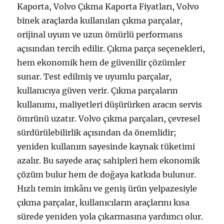
Kaporta, Volvo Çıkma Kaporta Fiyatları, Volvo
binek araçlarda kullanılan çıkma parçalar,
orijinal uyum ve uzun ömürlü performans
açısından tercih edilir. Çıkma parça seçenekleri,
hem ekonomik hem de güvenilir çözümler
sunar. Test edilmiş ve uyumlu parçalar,
kullanıcıya güven verir. Çıkma parçaların
kullanımı, maliyetleri düşürürken aracın servis
ömrünü uzatır. Volvo çıkma parçaları, çevresel
sürdürülebilirlik açısından da önemlidir;
yeniden kullanım sayesinde kaynak tüketimi
azalır. Bu sayede araç sahipleri hem ekonomik
çözüm bulur hem de doğaya katkıda bulunur.
Hızlı temin imkânı ve geniş ürün yelpazesiyle
çıkma parçalar, kullanıcıların araçlarını kısa
sürede yeniden yola çıkarmasına yardımcı olur.