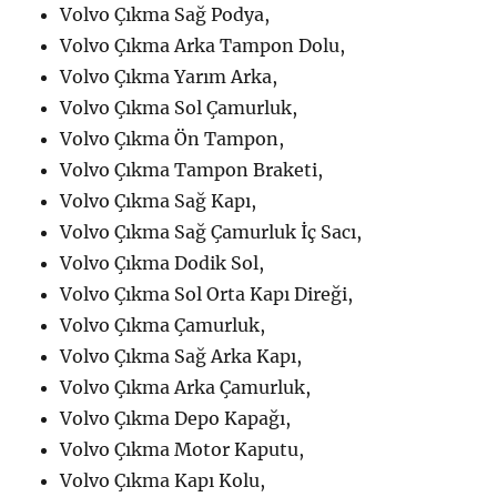
Volvo Çıkma Sağ Podya,
Volvo Çıkma Arka Tampon Dolu,
Volvo Çıkma Yarım Arka,
Volvo Çıkma Sol Çamurluk,
Volvo Çıkma Ön Tampon,
Volvo Çıkma Tampon Braketi,
Volvo Çıkma Sağ Kapı,
Volvo Çıkma Sağ Çamurluk İç Sacı,
Volvo Çıkma Dodik Sol,
Volvo Çıkma Sol Orta Kapı Direği,
Volvo Çıkma Çamurluk,
Volvo Çıkma Sağ Arka Kapı,
Volvo Çıkma Arka Çamurluk,
Volvo Çıkma Depo Kapağı,
Volvo Çıkma Motor Kaputu,
Volvo Çıkma Kapı Kolu,