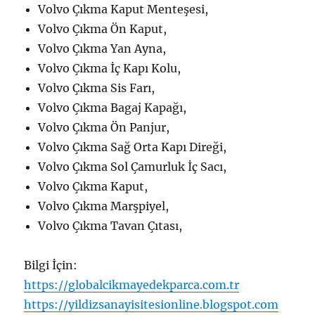
Volvo Çıkma Kaput Menteşesi,
Volvo Çıkma Ön Kaput,
Volvo Çıkma Yan Ayna,
Volvo Çıkma İç Kapı Kolu,
Volvo Çıkma Sis Farı,
Volvo Çıkma Bagaj Kapağı,
Volvo Çıkma Ön Panjur,
Volvo Çıkma Sağ Orta Kapı Direği,
Volvo Çıkma Sol Çamurluk İç Sacı,
Volvo Çıkma Kaput,
Volvo Çıkma Marşpiyel,
Volvo Çıkma Tavan Çıtası,
Bilgi İçin:
https://globalcikmayedekparca.com.tr
https://yildizsanayisitesionline.blogspot.com