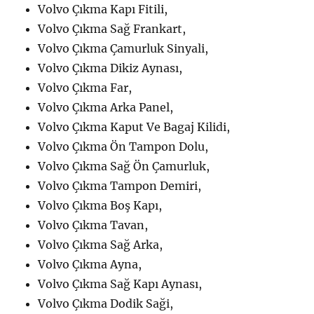
Volvo Çıkma Kapı Fitili,
Volvo Çıkma Sağ Frankart,
Volvo Çıkma Çamurluk Sinyali,
Volvo Çıkma Dikiz Aynası,
Volvo Çıkma Far,
Volvo Çıkma Arka Panel,
Volvo Çıkma Kaput Ve Bagaj Kilidi,
Volvo Çıkma Ön Tampon Dolu,
Volvo Çıkma Sağ Ön Çamurluk,
Volvo Çıkma Tampon Demiri,
Volvo Çıkma Boş Kapı,
Volvo Çıkma Tavan,
Volvo Çıkma Sağ Arka,
Volvo Çıkma Ayna,
Volvo Çıkma Sağ Kapı Aynası,
Volvo Çıkma Dodik Saği,