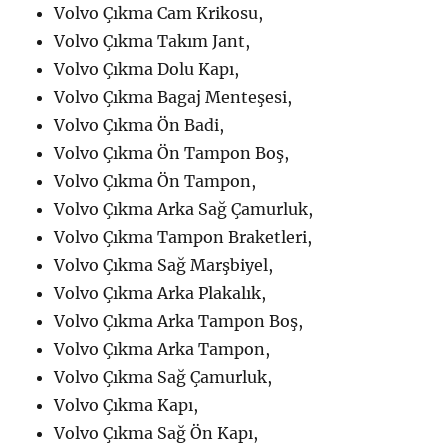
Volvo Çıkma Cam Krikosu,
Volvo Çıkma Takım Jant,
Volvo Çıkma Dolu Kapı,
Volvo Çıkma Bagaj Menteşesi,
Volvo Çıkma Ön Badi,
Volvo Çıkma Ön Tampon Boş,
Volvo Çıkma Ön Tampon,
Volvo Çıkma Arka Sağ Çamurluk,
Volvo Çıkma Tampon Braketleri,
Volvo Çıkma Sağ Marşbiyel,
Volvo Çıkma Arka Plakalık,
Volvo Çıkma Arka Tampon Boş,
Volvo Çıkma Arka Tampon,
Volvo Çıkma Sağ Çamurluk,
Volvo Çıkma Kapı,
Volvo Çıkma Sağ Ön Kapı,