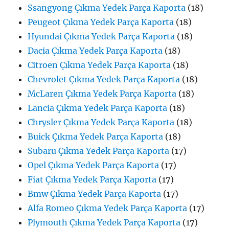
Ssangyong Çıkma Yedek Parça Kaporta
(18)
Peugeot Çıkma Yedek Parça Kaporta
(18)
Hyundai Çıkma Yedek Parça Kaporta
(18)
Dacia Çıkma Yedek Parça Kaporta
(18)
Citroen Çıkma Yedek Parça Kaporta
(18)
Chevrolet Çıkma Yedek Parça Kaporta
(18)
McLaren Çıkma Yedek Parça Kaporta
(18)
Lancia Çıkma Yedek Parça Kaporta
(18)
Chrysler Çıkma Yedek Parça Kaporta
(18)
Buick Çıkma Yedek Parça Kaporta
(18)
Subaru Çıkma Yedek Parça Kaporta
(17)
Opel Çıkma Yedek Parça Kaporta
(17)
Fiat Çıkma Yedek Parça Kaporta
(17)
Bmw Çıkma Yedek Parça Kaporta
(17)
Alfa Romeo Çıkma Yedek Parça Kaporta
(17)
Plymouth Çıkma Yedek Parça Kaporta
(17)